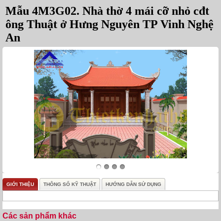
Mẫu 4M3G02. Nhà thờ 4 mái cỡ nhỏ cđt
ông Thuật ở Hưng Nguyên TP Vinh Nghệ
An
GIỚI THIỆU
THÔNG SỐ KỸ THUẬT
HƯỚNG DẪN SỬ DỤNG
Các sản phẩm khác