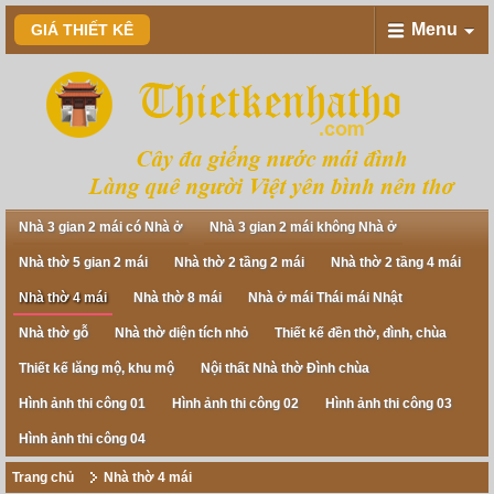
Menu
GIÁ THIẾT KÊ
Nhà 3 gian 2 mái có Nhà ở
Nhà 3 gian 2 mái không Nhà ở
Nhà thờ 5 gian 2 mái
Nhà thờ 2 tầng 2 mái
Nhà thờ 2 tầng 4 mái
Nhà thờ 4 mái
Nhà thờ 8 mái
Nhà ở mái Thái mái Nhật
Nhà thờ gỗ
Nhà thờ diện tích nhỏ
Thiết kế đền thờ, đình, chùa
Thiết kế lăng mộ, khu mộ
Nội thất Nhà thờ Đình chùa
Hình ảnh thi công 01
Hình ảnh thi công 02
Hình ảnh thi công 03
Hình ảnh thi công 04
Trang chủ
Nhà thờ 4 mái