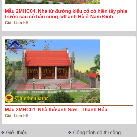
Mẫu 2MHC04. Nhà từ đường kiểu cổ có hiên tây phía
trước sau có hậu cung cđt anh Hà ở Nam Định
Giá: Liên hệ
Mẫu 2MHC01. Nhà thờ anh Sơn - Thanh Hóa
Giá: Liên hệ
Giới thiệu
Công trình đã thi công