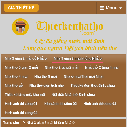
Menu
GIÁ THIẾT KÊ
Nhà 3 gian 2 mái có Nhà ở
Nhà 3 gian 2 mái không Nhà ở
Nhà thờ 5 gian 2 mái
Nhà thờ 2 tầng 2 mái
Nhà thờ 2 tầng 4 mái
Nhà thờ 4 mái
Nhà thờ 8 mái
Nhà ở mái Thái mái Nhật
Nhà thờ gỗ
Nhà thờ diện tích nhỏ
Thiết kế đền thờ, đình, chùa
Thiết kế lăng mộ, khu mộ
Nội thất Nhà thờ Đình chùa
Hình ảnh thi công 01
Hình ảnh thi công 02
Hình ảnh thi công 03
Hình ảnh thi công 04
Trang chủ
Nhà 3 gian 2 mái không Nhà ở