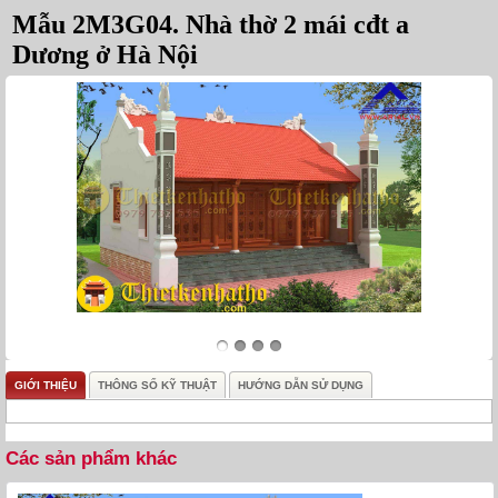
Mẫu 2M3G04. Nhà thờ 2 mái cđt a
Dương ở Hà Nội
GIỚI THIỆU
THÔNG SỐ KỸ THUẬT
HƯỚNG DẪN SỬ DỤNG
Các sản phẩm khác