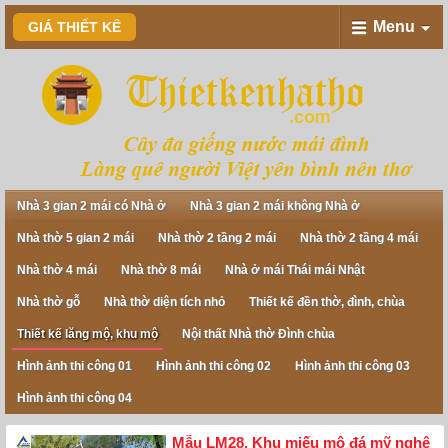
Menu
GIÁ THIẾT KÊ
Nhà 3 gian 2 mái có Nhà ở
Nhà 3 gian 2 mái không Nhà ở
Nhà thờ 5 gian 2 mái
Nhà thờ 2 tầng 2 mái
Nhà thờ 2 tầng 4 mái
Nhà thờ 4 mái
Nhà thờ 8 mái
Nhà ở mái Thái mái Nhật
Nhà thờ gỗ
Nhà thờ diện tích nhỏ
Thiết kế đền thờ, đình, chùa
Thiết kế lăng mộ, khu mộ
Nội thất Nhà thờ Đình chùa
Hình ảnh thi công 01
Hình ảnh thi công 02
Hình ảnh thi công 03
Hình ảnh thi công 04
Mẫu LM28. Khu miếu mộ đá mỹ nghệ