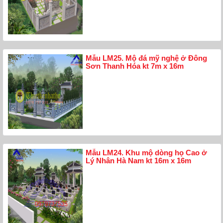
Mẫu LM25. Mộ đá mỹ nghệ ở Đông
Sơn Thanh Hóa kt 7m x 16m
Mẫu LM24. Khu mộ dòng họ Cao ở
Lý Nhân Hà Nam kt 16m x 16m