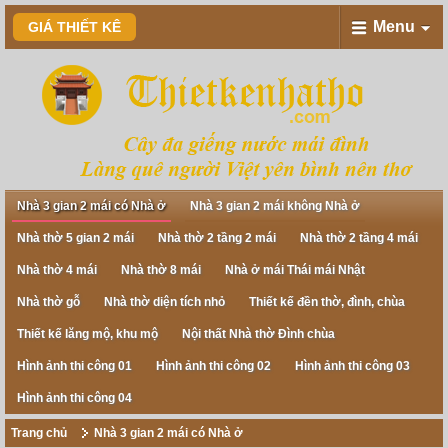
Menu
GIÁ THIẾT KÊ
Nhà 3 gian 2 mái có Nhà ở
Nhà 3 gian 2 mái không Nhà ở
Nhà thờ 5 gian 2 mái
Nhà thờ 2 tầng 2 mái
Nhà thờ 2 tầng 4 mái
Nhà thờ 4 mái
Nhà thờ 8 mái
Nhà ở mái Thái mái Nhật
Nhà thờ gỗ
Nhà thờ diện tích nhỏ
Thiết kế đền thờ, đình, chùa
Thiết kế lăng mộ, khu mộ
Nội thất Nhà thờ Đình chùa
Hình ảnh thi công 01
Hình ảnh thi công 02
Hình ảnh thi công 03
Hình ảnh thi công 04
Trang chủ
Nhà 3 gian 2 mái có Nhà ở