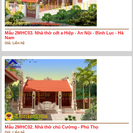
Mẫu 2MHC03. Nhà thờ cđt a Hiệp - An Nội - Bình Lục - Hà
Nam
Giá: Liên hệ
Mẫu 2MHC02. Nhà thờ chú Cường - Phú Thọ
Giá: Liên hệ