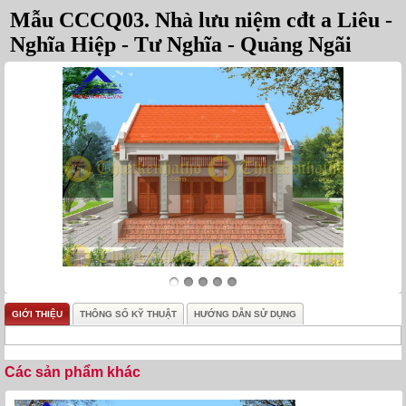
Mẫu CCCQ03. Nhà lưu niệm cđt a Liêu -
Nghĩa Hiệp - Tư Nghĩa - Quảng Ngãi
GIỚI THIỆU
THÔNG SỐ KỸ THUẬT
HƯỚNG DẪN SỬ DỤNG
Các sản phẩm khác