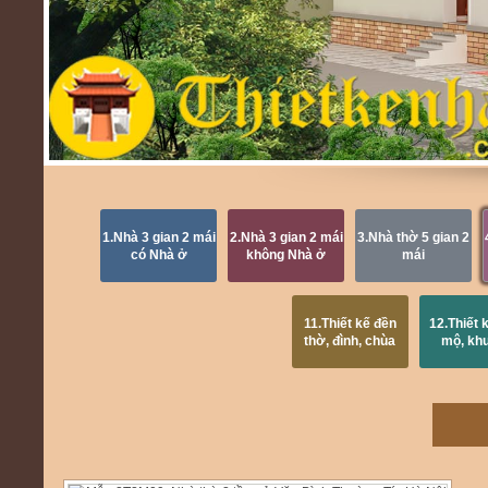
1.Nhà 3 gian 2 mái
2.Nhà 3 gian 2 mái
3.Nhà thờ 5 gian 2
có Nhà ở
không Nhà ở
mái
11.Thiết kế đền
12.Thiết 
thờ, đình, chùa
mộ, kh