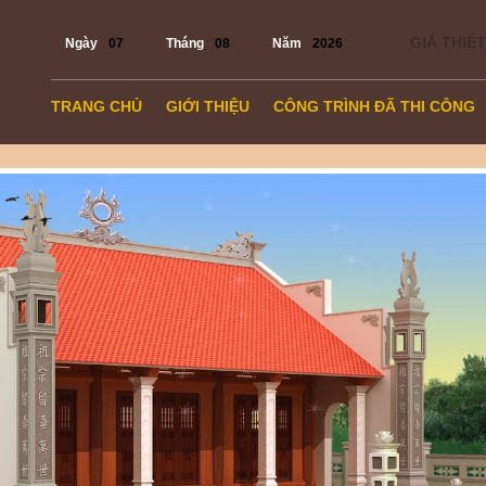
GIÁ THIẾT
Ngày
07
Tháng
08
Năm
2026
TRANG CHỦ
GIỚI THIỆU
CÔNG TRÌNH ĐÃ THI CÔNG
TIN TỨC
LIÊN HỆ