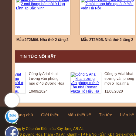
Mẫu 2T2M06. Nhà thờ 2 tầng 2
Mẫu 2T2M05. Nhà thờ 2 tầng 2
mái thang bên hồi ở Hạp Lĩnh Tp
mái thang bên ngoài ở Yên Viên
Bắc Ninh
Hà Nội
TIN TỨC NỔI BẬT
Công ty Arial khai
Công ty Arial khai
trương văn phòng
trương văn phòng
mới ở 46 Đường Hoa
mới ở Tòa nhà
Thám, La Phù, Hoài
Roman Plaza Tố
10/09/2024
11/08/2020
Đức , Hà Nội
Hữu Hà Nội
Trang chủ
Giới thiệu
Mẫu thiết kế
Tin tức
Liên hệ
Công ty Cổ phần Kiến trúc Xây dựng ARIAL
Số 46 Đường Hoa Thám - Xã An Khánh - TP Hà Nội (Gần KĐT Geleximco L