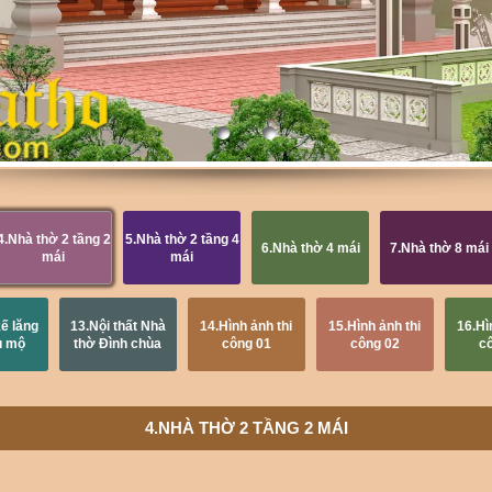
4.Nhà thờ 2 tầng 2
5.Nhà thờ 2 tầng 4
6.Nhà thờ 4 mái
7.Nhà thờ 8 mái
mái
mái
kế lăng
13.Nội thất Nhà
14.Hình ảnh thi
15.Hình ảnh thi
16.Hì
u mộ
thờ Đình chùa
công 01
công 02
c
4.NHÀ THỜ 2 TẦNG 2 MÁI