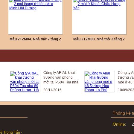
Mẫu 2T2M04. Nhà thờ 2 tầng 2
Mẫu 2T2M03. Nhà thờ 2 tầng 2
mái thang ở hiên cđt a MInh Hải
mái ở Khoái Châu Hưng Yên
Dương
Công ty ARIAL khai
Công ty Arial
trương văn phòng
trương văn 
mới tại P604 Tòa nhà
mới ở 46 Đư
89 Phùng Hưng - Hà
Thám, La Ph
20/11/2016
10/09/2024
Đông - HN
Đức , Hà Nội
Thống kê t
Online:
2
ê Trọng Tấn -