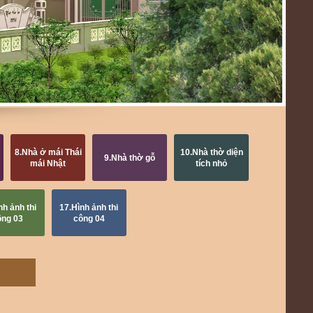
8.Nhà ở mái Thái
10.Nhà thờ diện
9.Nhà thờ gỗ
mái Nhật
tích nhỏ
nh ảnh thi
17.Hình ảnh thi
ông 03
công 04