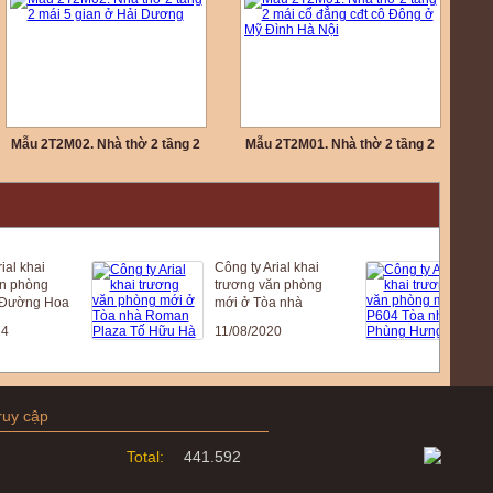
Mẫu 2T2M02. Nhà thờ 2 tầng 2
Mẫu 2T2M01. Nhà thờ 2 tầng 2
mái 5 gian ở Hải Dương
mái cổ đẳng cđt cô Đông ở Mỹ
Đình Hà Nội
 khai
Công ty Arial khai
Côn
phòng
trương văn phòng
trư
ờng Hoa
mới ở Tòa nhà
mới
ù, Hoài
Roman Plaza Tố
89 
11/08/2020
20/
Hữu Hà Nội
Đôn
ruy cập
Total:
441.592