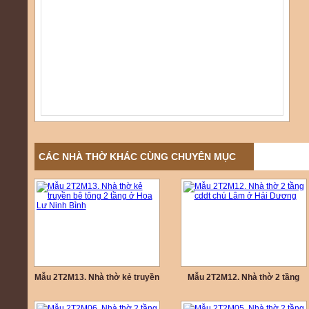
CÁC NHÀ THỜ KHÁC CÙNG CHUYÊN MỤC
Mẫu 2T2M13. Nhà thờ kẻ truyền
Mẫu 2T2M12. Nhà thờ 2 tầng
bê tông 2 tầng ở Hoa Lư Ninh
cddt chú Lâm ở Hải Dương
Bình