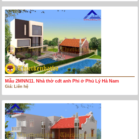
Mẫu 2MNN11. Nhà thờ cđt anh Phi ở Phủ Lý Hà Nam
Giá: Liên hệ