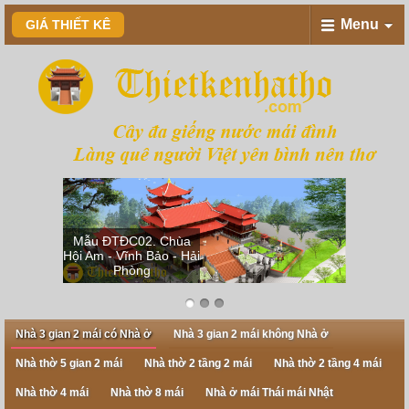
Menu
GIÁ THIẾT KÊ
Mẫu ĐTĐC02. Chùa
Hội Am - Vĩnh Bảo - Hải
Mẫu 2MHC
Phòng
anh Sơn 
Nhà 3 gian 2 mái có Nhà ở
Nhà 3 gian 2 mái không Nhà ở
Nhà thờ 5 gian 2 mái
Nhà thờ 2 tầng 2 mái
Nhà thờ 2 tầng 4 mái
Nhà thờ 4 mái
Nhà thờ 8 mái
Nhà ở mái Thái mái Nhật