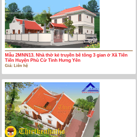
Mẫu 2MNN13. Nhà thờ kẻ truyền bê tông 3 gian ở Xã Tiên
Tiến Huyện Phù Cừ Tỉnh Hưng Yên
Giá: Liên hệ