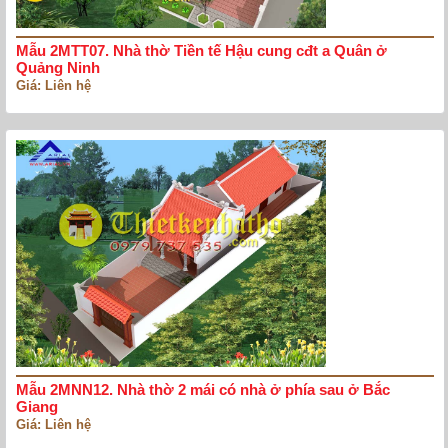
Mẫu 2MTT07. Nhà thờ Tiền tế Hậu cung cđt a Quân ở
Quảng Ninh
Giá: Liên hệ
Mẫu 2MNN12. Nhà thờ 2 mái có nhà ở phía sau ở Bắc
Giang
Giá: Liên hệ