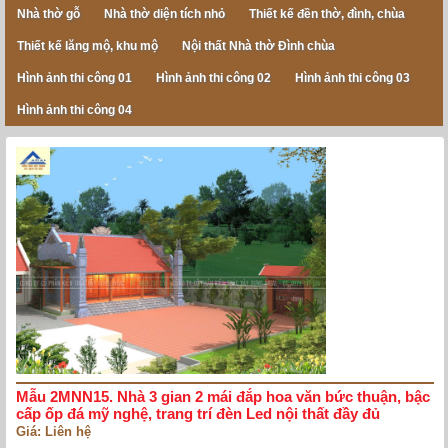
Nhà thờ gỗ
Nhà thờ diện tích nhỏ
Thiết kế đền thờ, đình, chùa
Thiết kế lăng mộ, khu mộ
Nội thất Nhà thờ Đình chùa
Hình ảnh thi công 01
Hình ảnh thi công 02
Hình ảnh thi công 03
Hình ảnh thi công 04
Mẫu 2MNN15. Nhà 3 gian 2 mái đắp hoa văn bức thuận, bậc
cấp ốp đá mỹ nghệ, trang trí đèn Led nội thất đầy đủ
Giá: Liên hệ