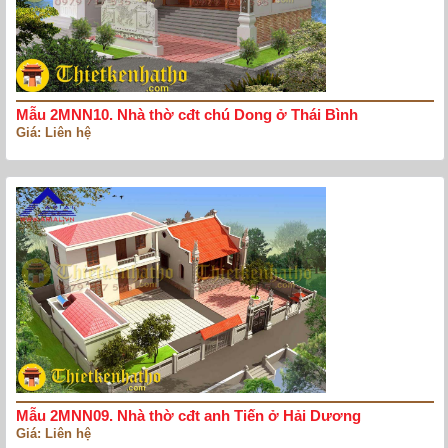
Mẫu 2MNN10. Nhà thờ cđt chú Dong ở Thái Bình
Giá: Liên hệ
Mẫu 2MNN09. Nhà thờ cđt anh Tiến ở Hải Dương
Giá: Liên hệ