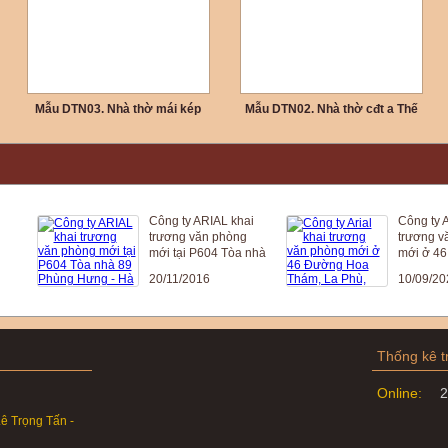
Mẫu DTN03. Nhà thờ mái kép
Mẫu DTN02. Nhà thờ cđt a Thế
cđt chị Yến - Thanh Hóa
Anh ở Hà Nội
Công ty ARIAL khai
Công ty Ari
trương văn phòng
trương văn
mới tại P604 Tòa nhà
mới ở 46 
89 Phùng Hưng - Hà
Thám, La P
20/11/2016
10/09/2024
Đông - HN
Đức , Hà N
Thống kê t
Online:
2
ê Trọng Tấn -