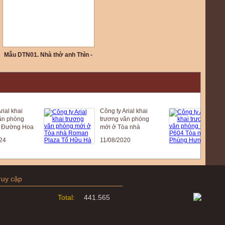
Mẫu DTN01. Nhà thờ anh Thìn -
Thái Thụy Thái Bình
al khai
Công ty Arial khai
Cô
 phòng
trương văn phòng
tr
Đường Hoa
mới ở Tòa nhà
mớ
hù, Hoài
Roman Plaza Tố
8
11/08/2020
20
ội
Hữu Hà Nội
Đ
ruy cập
Total:
441.565