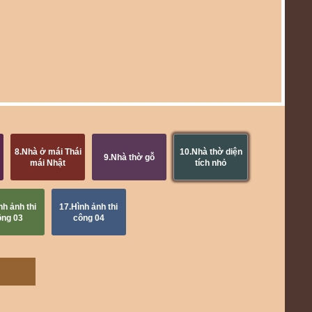
8.Nhà ở mái Thái
10.Nhà thờ diện
9.Nhà thờ gỗ
mái Nhật
tích nhỏ
nh ảnh thi
17.Hình ảnh thi
ông 03
công 04