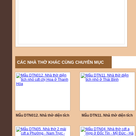
CÁC NHÀ THỜ KHÁC CÙNG CHUYÊN MỤC
Mẫu DTN012. Nhà thờ diện tích
Mẫu DTN11. Nhà thờ diện tích
nhỏ cđt chị Hoa ở Thanh Hóa
nhỏ ở Thái Bình