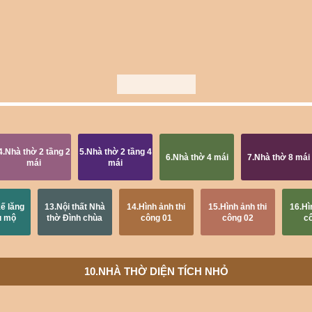
4.Nhà thờ 2 tầng 2
5.Nhà thờ 2 tầng 4
6.Nhà thờ 4 mái
7.Nhà thờ 8 mái
mái
mái
kế lăng
13.Nội thất Nhà
14.Hình ảnh thi
15.Hình ảnh thi
16.Hì
u mộ
thờ Đình chùa
công 01
công 02
c
10.NHÀ THỜ DIỆN TÍCH NHỎ