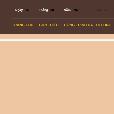
GIÁ THIẾT
Ngày
06
Tháng
08
Năm
2026
TRANG CHỦ
GIỚI THIỆU
CÔNG TRÌNH ĐÃ THI CÔNG
TIN TỨC
LIÊN HỆ