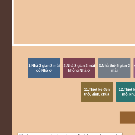
1.Nhà 3 gian 2 mái
2.Nhà 3 gian 2 mái
3.Nhà thờ 5 gian 2
có Nhà ở
không Nhà ở
mái
11.Thiết kế đền
12.Thiết 
thờ, đình, chùa
mộ, kh