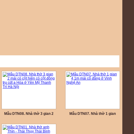
Mẫu DTN08. Nhà thờ 3 gian 2
Mẫu DTN07. Nhà thờ 1 gian
mái có cột hiên có cột đồng trụ
4,1m mái cổ đẳng ở Vinh Nghệ
cdt a Hòa ở Yên Mỹ Thanh Trì
An
Hà Nội