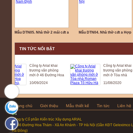
Mẫu DTN05. Nhà thờ 2 mái cđt a
Mẫu DTN04. Nhà thờ cđt a Hợp
Phường - Nam Trực - Nam Định
ở Đốc Tín - Mỹ Đức - Hà Nội
TIN TỨC NỔI BẬT
Công ty Arial khai
Công ty Arial khai
trương văn phòng
trương văn phòng
mới ở 46 Đường Hoa
mới ở Tòa nhà
Thám, La Phù, Hoài
Roman Plaza Tố
10/09/2024
11/08/2020
Đức , Hà Nội
Hữu Hà Nội
Trang chủ
Giới thiệu
Mẫu thiết kế
Tin tức
Liên hệ
Công ty Cổ phần Kiến trúc Xây dựng ARIAL
Số 46 Đường Hoa Thám - Xã An Khánh - TP Hà Nội (Gần KĐT Geleximco L
Hà Đông)