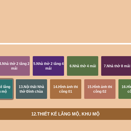
4.Nhà thờ 2 tầng 2
5.Nhà thờ 2 tầng 4
6.Nhà thờ 4 mái
7.Nhà thờ 8 mái
mái
mái
kế lăng
13.Nội thất Nhà
14.Hình ảnh thi
15.Hình ảnh thi
16.Hì
u mộ
thờ Đình chùa
công 01
công 02
c
12.THIẾT KẾ LĂNG MỘ, KHU MỘ