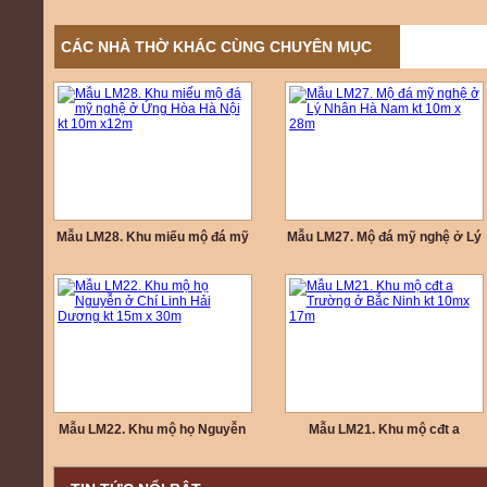
CÁC NHÀ THỜ KHÁC CÙNG CHUYÊN MỤC
Mẫu LM28. Khu miếu mộ đá mỹ
Mẫu LM27. Mộ đá mỹ nghệ ở Lý
nghệ ở Ứng Hòa Hà Nội kt 10m
Nhân Hà Nam kt 10m x 28m
x12m
Mẫu LM22. Khu mộ họ Nguyễn
Mẫu LM21. Khu mộ cđt a
ở Chí Linh Hải Dương kt 15m x
Trường ở Bắc Ninh kt 10mx
30m
17m