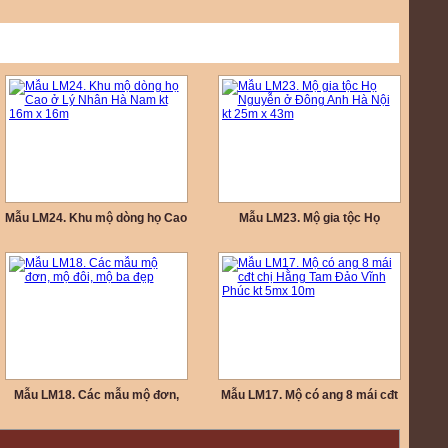
Mẫu LM24. Khu mộ dòng họ Cao
Mẫu LM23. Mộ gia tộc Họ
ở Lý Nhân Hà Nam kt 16m x
Nguyễn ở Đông Anh Hà Nội kt
16m
25m x 43m
Mẫu LM18. Các mẫu mộ đơn,
Mẫu LM17. Mộ có ang 8 mái cđt
mộ đôi, mộ ba đẹp
chị Hằng Tam Đảo Vĩnh Phúc kt
5mx 10m