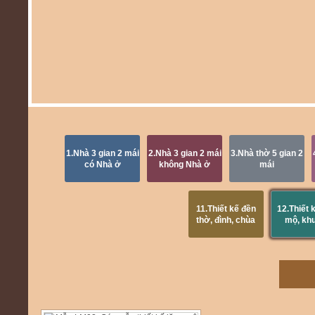
1.Nhà 3 gian 2 mái
2.Nhà 3 gian 2 mái
3.Nhà thờ 5 gian 2
có Nhà ở
không Nhà ở
mái
11.Thiết kế đền
12.Thiết 
thờ, đình, chùa
mộ, kh