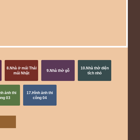
8.Nhà ở mái Thái
10.Nhà thờ diện
9.Nhà thờ gỗ
mái Nhật
tích nhỏ
nh ảnh thi
17.Hình ảnh thi
ông 03
công 04