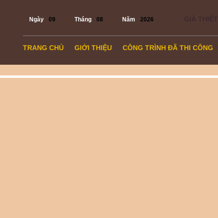
GIÁ THIẾT
Ngày
09
Tháng
08
Năm
2026
TRANG CHỦ
GIỚI THIỆU
CÔNG TRÌNH ĐÃ THI CÔNG
TIN TỨC
LIÊN HỆ