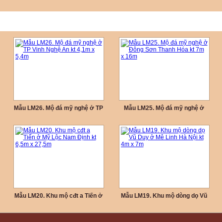
Mẫu LM26. Mộ đá mỹ nghệ ở TP
Mẫu LM25. Mộ đá mỹ nghệ ở
Vinh Nghệ An kt 4,1m x 5,4m
Đông Sơn Thanh Hóa kt 7m x
16m
Mẫu LM20. Khu mộ cđt a Tiến ở
Mẫu LM19. Khu mộ dòng dọ Vũ
Mỹ Lộc Nam Định kt 6,5m x
Duy ở Mê Linh Hà Nội kt 4m x
27,5m
7m