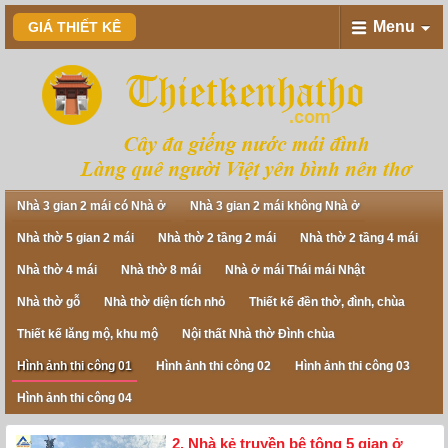
Menu
GIÁ THIẾT KÊ
Nhà 3 gian 2 mái có Nhà ở
Nhà 3 gian 2 mái không Nhà ở
Nhà thờ 5 gian 2 mái
Nhà thờ 2 tầng 2 mái
Nhà thờ 2 tầng 4 mái
Nhà thờ 4 mái
Nhà thờ 8 mái
Nhà ở mái Thái mái Nhật
Nhà thờ gỗ
Nhà thờ diện tích nhỏ
Thiết kế đền thờ, đình, chùa
Thiết kế lăng mộ, khu mộ
Nội thất Nhà thờ Đình chùa
Hình ảnh thi công 01
Hình ảnh thi công 02
Hình ảnh thi công 03
Hình ảnh thi công 04
2. Nhà kẻ truyền bê tông 5 gian ở