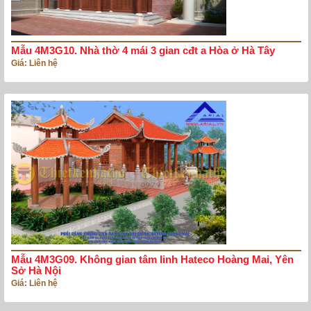
Mẫu 4M3G10. Nhà thờ 4 mái 3 gian cđt a Hòa ở Hà Tây
Giá: Liên hệ
Mẫu 4M3G09. Không gian tâm linh Hateco Hoàng Mai, Yên
Sở Hà Nội
Giá: Liên hệ