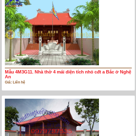
Mẫu 4M3G11. Nhà thờ 4 mái diện tích nhỏ cđt a Bắc ở Nghệ
An
Giá: Liên hệ