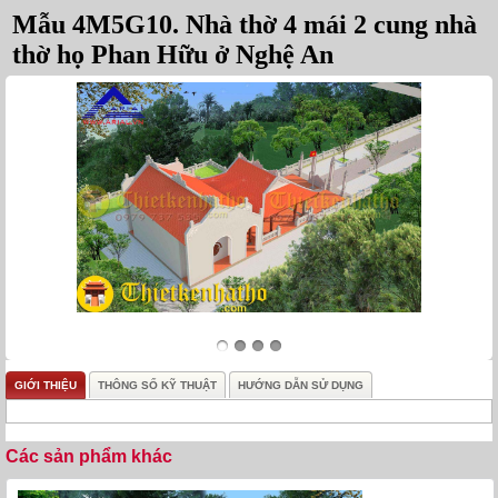
Mẫu 4M5G10. Nhà thờ 4 mái 2 cung nhà
thờ họ Phan Hữu ở Nghệ An
GIỚI THIỆU
THÔNG SỐ KỸ THUẬT
HƯỚNG DẪN SỬ DỤNG
Các sản phẩm khác