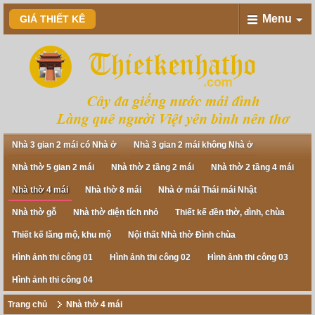
Menu
GIÁ THIẾT KÊ
Nhà 3 gian 2 mái có Nhà ở
Nhà 3 gian 2 mái không Nhà ở
Nhà thờ 5 gian 2 mái
Nhà thờ 2 tầng 2 mái
Nhà thờ 2 tầng 4 mái
Nhà thờ 4 mái
Nhà thờ 8 mái
Nhà ở mái Thái mái Nhật
Nhà thờ gỗ
Nhà thờ diện tích nhỏ
Thiết kế đền thờ, đình, chùa
Thiết kế lăng mộ, khu mộ
Nội thất Nhà thờ Đình chùa
Hình ảnh thi công 01
Hình ảnh thi công 02
Hình ảnh thi công 03
Hình ảnh thi công 04
Trang chủ
Nhà thờ 4 mái