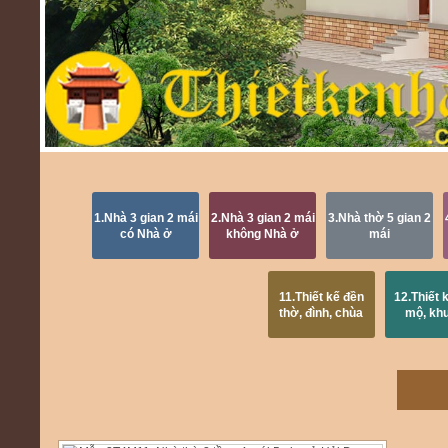
1.Nhà 3 gian 2 mái
2.Nhà 3 gian 2 mái
3.Nhà thờ 5 gian 2
có Nhà ở
không Nhà ở
mái
11.Thiết kế đền
12.Thiết 
thờ, đình, chùa
mộ, kh