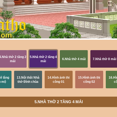
4.Nhà thờ 2 tầng 2
5.Nhà thờ 2 tầng 4
6.Nhà thờ 4 mái
7.Nhà thờ 8 mái
mái
mái
kế lăng
13.Nội thất Nhà
14.Hình ảnh thi
15.Hình ảnh thi
16.Hì
u mộ
thờ Đình chùa
công 01
công 02
c
5.NHÀ THỜ 2 TẦNG 4 MÁI