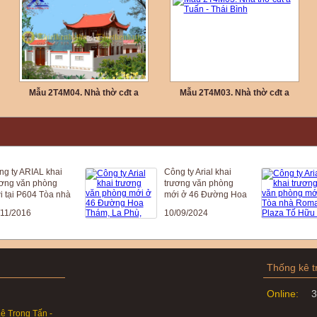
Mẫu 2T4M04. Nhà thờ cđt a
Mẫu 2T4M03. Nhà thờ cđt a
Chiến - Thanh Hóa
Tuấn - Thái Bình
ty ARIAL khai
Công ty Arial khai
g văn phòng
trương văn phòng
ại P604 Tòa nhà
mới ở 46 Đường Hoa
ùng Hưng - Hà
Thám, La Phù, Hoài
/2016
10/09/2024
- HN
Đức , Hà Nội
Thống kê t
Online:
3
ê Trọng Tấn -