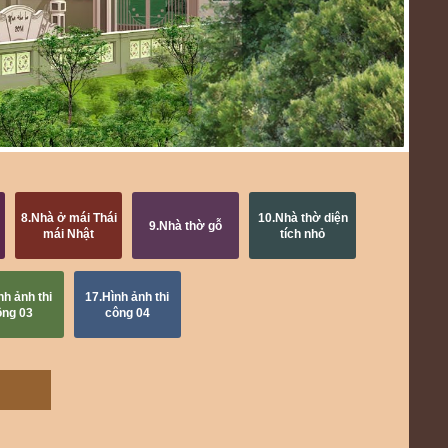
8.Nhà ở mái Thái
10.Nhà thờ diện
9.Nhà thờ gỗ
mái Nhật
tích nhỏ
nh ảnh thi
17.Hình ảnh thi
ông 03
công 04