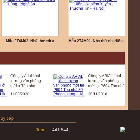
Mẫu 2T4M02. Nhà thờ cđt a
Mẫu 2T4M01. Nhà thờ chị Hiền -
Hùng - Nghệ An
Nghiêm Xuyên - Thường Tín -
Hà Nội
Công ty Arial khai
Công ty ARIAL khai
trương văn phòng
trương văn phòng
mới ở Tòa nhà
mới tại P604 Tòa nhà
Roman Plaza Tố
89 Phùng Hưng - Hà
11/08/2020
20/11/2016
Hữu Hà Nội
Đông - HN
ruy cập
Total:
441.544