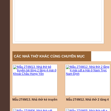
CÁC NHÀ THỜ KHÁC CÙNG CHUYÊN MỤC
Mẫu 2T4M13. Nhà thờ kẻ truyền
Mẫu 2T4M12. Nhà thờ 2 tầng 4
bê tông 2 tầng 4 mái ở Khoái
mái cđt a Hải ở Nam Trực Nam
Châu Hưng Yên
Định