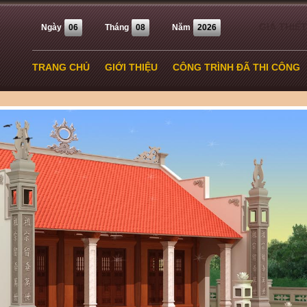
GIÁ THIẾT
Ngày
06
Tháng
08
Năm
2026
TRANG CHỦ
GIỚI THIỆU
CÔNG TRÌNH ĐÃ THI CÔNG
TIN TỨC
LIÊN HỆ